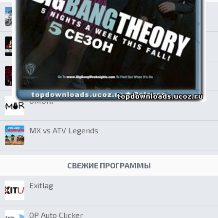
Brown Dust 2
Undisputed
The Freak Circus
OMORI
MX vs ATV Legends
СВЕЖИЕ ПРОГРАММЫ
Exitlag
OP Auto Clicker