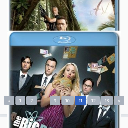
0.0
ФИЛЬМЫ
27.09.2011
Скачать сериал Теория Большого
Взрыва 5 сезон бесплатно
«
1
2
...
9
10
11
12
13
»
НОВЫЕ ИГРЫ