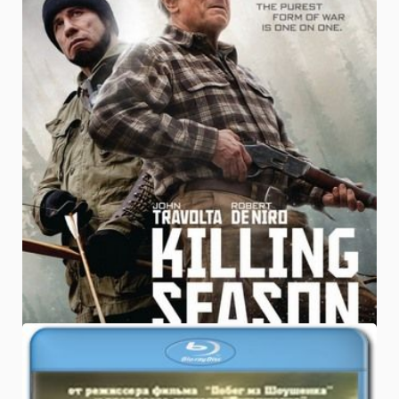
ФИЛЬМЫ
05.09.2013
Сезон убийц/ Killing Season скачать
бесплатно
Новейший остросюжетный фильм с участием
мировых звезд Роберта де Ниро и Джона
Траволты.
5.0
ФИЛЬМЫ
02.09.2013