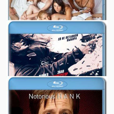
0.0
ФИЛЬМЫ
17.12.2011
Скачать фильм Нокаут 2012 /
Haywire бесплатно
5.0
ФИЛЬМЫ
16.12.2011
Скачать Блудливая Калифорния 5
сезон сериал / Californication 5