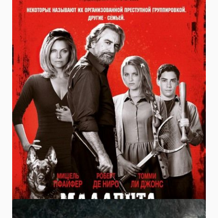
ФИЛЬМЫ
20.09.2013
Малавита фильм скачать бесплатно
Новое творение от известных мастеров своего
жанра Люка Бессона, Мартина Скорцезе и актеров
Роберта де Ниро, Мишель Пфафер и Томми ли
Джонса.
0.0