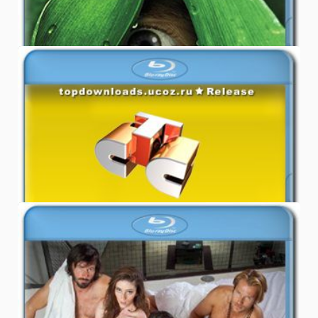
3.7
ФИЛЬМЫ
24.01.2012
Скачать сериал Восьмидесятые
бесплатно
1.0
ФИЛЬМЫ
30.12.2011
Скачать сериал Только секс /
Strictly Sexual: The Series бесплатно