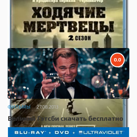
Скачать сериал Ходячие мертвецы
2 сезон бесплатно
0.0
ФИЛЬМЫ
27.08.2013
Великий Гэтсби скачать бесплатно
HDRip