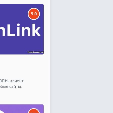
5.0
 ВПН-клиент,
бые сайты.