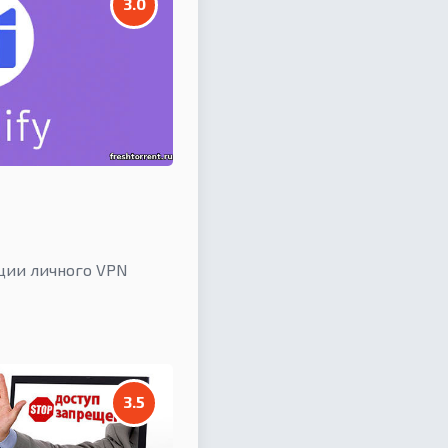
3.0
ции личного VPN
3.5