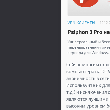
VPN КЛИЕНТЫ
12.12
Psiphon 3 Pro н
Универсальный и бесп
перенаправления инт
сервера для Windows.
Сейчас многим пол
компьютера на ОС 
анонимность в сети
Используйте их для
т.д.) и исключения
являются лучшими в
высоким уровнем бе