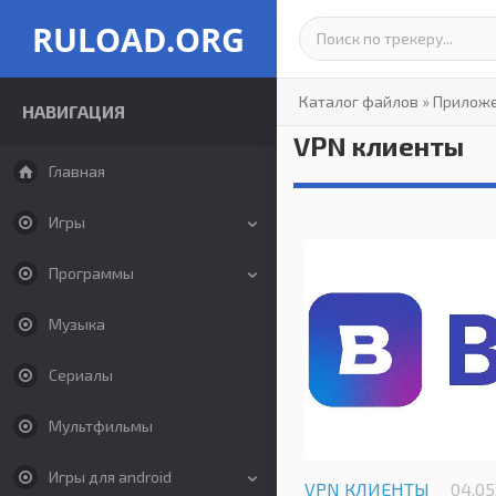
RULOAD.ORG
Каталог файлов
»
Прилож
НАВИГАЦИЯ
VPN клиенты
Главная
Игры
Программы
Музыка
Сериалы
Мультфильмы
Игры для android
VPN КЛИЕНТЫ
04.05