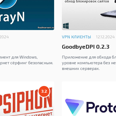
.2024
VPN КЛИЕНТЫ
12.12.2024
GoodbyeDPI 0.2.3
иент для Windows,
Приложение для обхода бл
рнет сёрфинг безопасным.
уровне компьютера без н
внешних серверах.
3.2