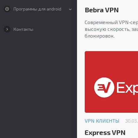
Bebra VPN
Программы для android
Современный VPN‑сер
высокую скорость, за
Контакты
блокировок.
VPN КЛИЕНТЫ
30.03
Express VPN