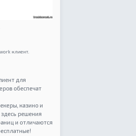
4
twork клиент.
лиент для
еров обеспечат
екеры, казино и
е здесь решения
раниц и отличаются
бесплатные!