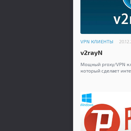
VPN КЛИЕНТЫ
20.12
v2rayN
Мощный proxy/VPN кл
который сделает инте