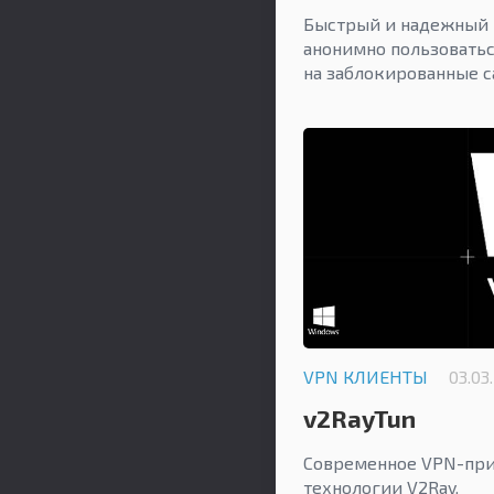
Быстрый и надежный 
анонимно пользоватьс
на заблокированные с
VPN КЛИЕНТЫ
03.03
v2RayTun
Современное VPN-при
технологии V2Ray.