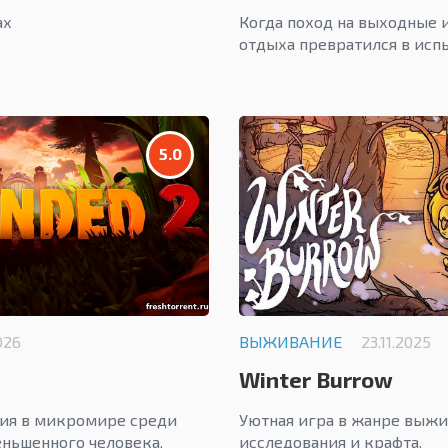
ах
Когда поход на выходные 
отдыха превратился в исп
5.0
026
ВЫЖИВАНИЕ
23.11.2025
Winter Burrow
ния в микромире среди
Уютная игра в жанре выжи
ньшенного человека.
исследования и крафта.