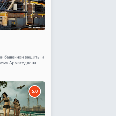
ами башенной защиты и
ремя Армагеддона.
5.0