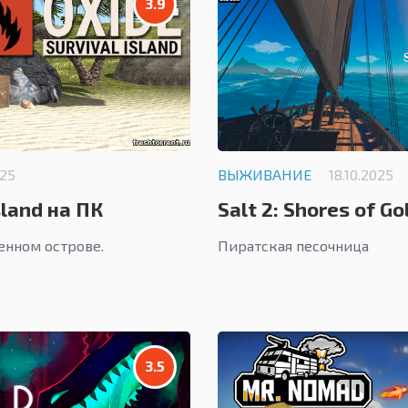
3.9
025
ВЫЖИВАНИЕ
18.10.2025
sland на ПК
Salt 2: Shores of Go
енном острове.
Пиратская песочница
3.5