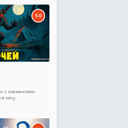
5.0
or с элементами
в лесу.