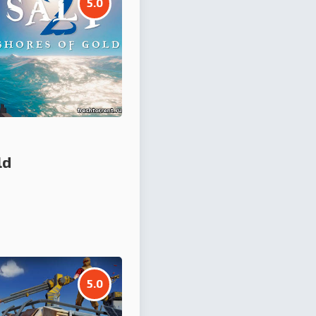
5.0
ld
5.0