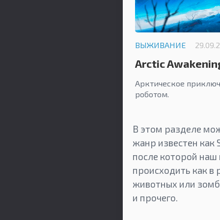
ВЫЖИВАНИЕ
29.09.
Arctic Awakenin
Арктическое приключ
роботом.
В этом разделе мож
жанр известен как S
после которой наш
происходить как в 
животных или зомби
и прочего.