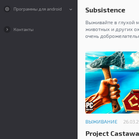
Subsistence
Программы для android
Выживайте в глухой 
животных и других ох
Контакты
очень доброжелательн
ВЫЖИВАНИЕ
26.03.
Project Castaw