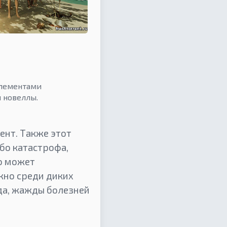
элементами
 новеллы.
ент. Также этот
ибо катастрофа,
о может
жно среди диких
ода, жажды болезней