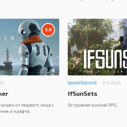
5.0
025
ВЫЖИВАНИЕ
11.11.2025
ker
IfSunSets
-экшен от первого лица с
Островная survival RPG.
ния и крафта.