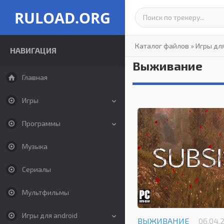
RULOAD.ORG
Каталог файлов
»
Игры дл
НАВИГАЦИЯ
Выживание
Главная
Игры
Программы
Музыка
Сериалы
Мультфильмы
Игры для android
ВЫЖИВАНИЕ
06.04.