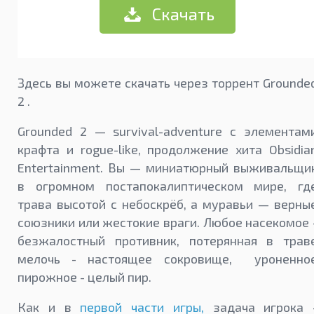
Скачать
Здесь вы можете скачать через торрент Grounde
2 .
Grounded 2 — survival-adventure с элементам
крафта и rogue-like, продолжение хита Obsidia
Entertainment. Вы — миниатюрный выживальщи
в огромном постапокалиптическом мире, гд
трава высотой с небоскрёб, а муравьи — верны
союзники или жестокие враги. Любое насекомое 
безжалостный противник, потерянная в трав
мелочь - настоящее сокровище, уроненно
пирожное - целый пир.
Как и в
первой части игры,
задача игрока 