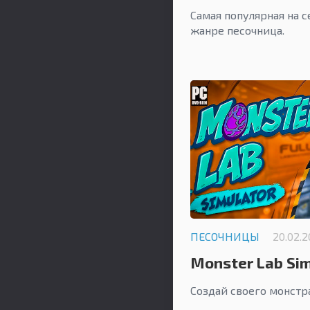
Самая популярная на 
жанре песочница.
ПЕСОЧНИЦЫ
20.02.
Monster Lab Sim
Создай своего монст