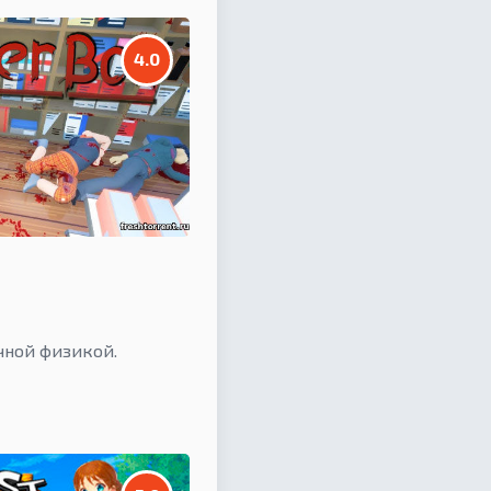
4.0
чной физикой.