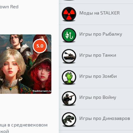
Town Red
Моды на STALKER
Игры про Рыбалку
5.0
Игры про Танки
Игры про Зомби
Игры про Войну
Игры про Динозавров
ница в средневековом
икой