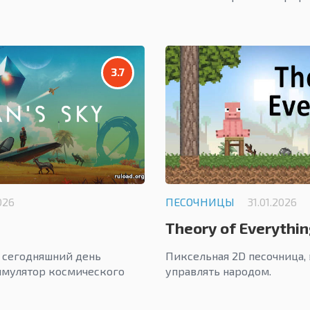
3.7
026
ПЕСОЧНИЦЫ
31.01.2026
Theory of Everythin
 сегодняшний день
Пиксельная 2D песочница,
имулятор космического
управлять народом.