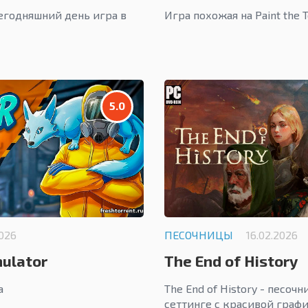
сегодняшний день игра в
Игра похожая на Paint the 
5.0
2026
ПЕСОЧНИЦЫ
16.02.2026
ulator
The End of History
ра
The End of History - песоч
сеттинге с красивой граф