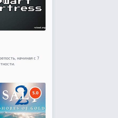
епость, начиная с 7
тности.
5.0