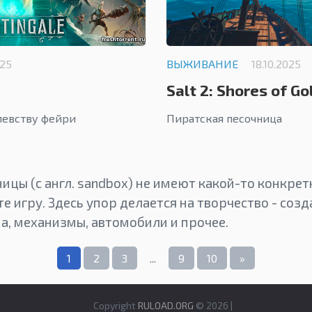
025
ВЫЖИВАНИЕ
18.10.2025
Salt 2: Shores of Go
левству фейри
Пиратская песочница
ницы (с англ. sandbox) не имеют какой-то конкрет
е игру. Здесь упор делается на творчество - созд
а, механизмы, автомобили и прочее.
1
2
3
...
9
10
»
Copyright
RULOAD.ORG
© 2026 |