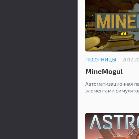
ПЕСОЧНИЦЫ
20.12.2
MineMogul
Автоматизационная пе
элементами симулято