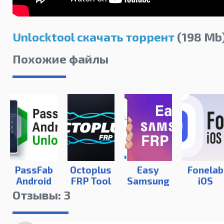
Unlocktool скачать торрент
(198 Mb
Похожие файлы
PassFab
Octoplus
Easy
Fonelab
Android
FRP Tool
Samsung
iOS
Unlocker
FRP Tool
Unlocke
Отзывы: 3
2020