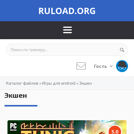
RULOAD.ORG
Гость
Каталог файлов
»
Игры для android
»
Экшен
Экшен
5.0