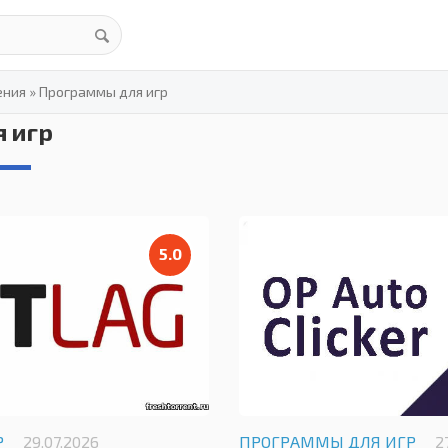
ения
»
Программы для игр
 игр
5.0
Р
29.07.2026
ПРОГРАММЫ ДЛЯ ИГР
2