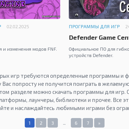
Р
02.02.2025
ПРОГРАММЫ ДЛЯ ИГР
2
Defender Game Cen
я и изменения модов FNF.
Официальное ПО для гибк
устройств Defender.
рых игр требуются определенные программы и фа
у Вас попросту не получится поиграть в желаемую 
этом разделе можно скачать программы для игр. 
латформы, лаунчеры, библиотеки и прочее. Все эт
айте и наслаждайтесь любимыми играми без огра
1
2
3
...
6
7
»