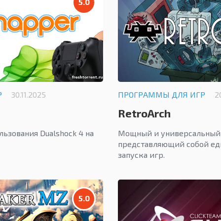
5.0
Р
30.11.2025
ПРОГРАММЫ ДЛЯ ИГР
2
RetroArch
ьзования Dualshock 4 на
Мощный и универсальный 
представляющий собой ед
запуска игр.
5.0