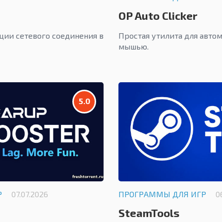
OP Auto Clicker
ции сетевого соединения в
Простая утилита для авто
мышью.
5.0
Р
07.07.2026
ПРОГРАММЫ ДЛЯ ИГР
0
SteamTools