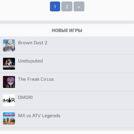
1
2
»
НОВЫЕ ИГРЫ
Brown Dust 2
Undisputed
The Freak Circus
OMORI
MX vs ATV Legends