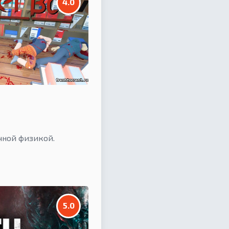
4.0
чной физикой.
5.0