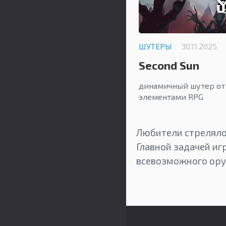
ШУТЕРЫ
30.11.2025
Second Sun
динамичный шутер от 
элементами RPG
Любители стрелялок
Главной задачей иг
всевозможного оруж