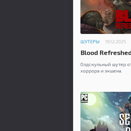
ШУТЕРЫ
19.12.2025
Blood Refreshed
Олдскульный шутер от
хоррора и экшена.