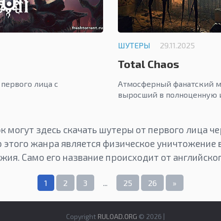
ШУТЕРЫ
29.11.2025
Total Chaos
первого лица с
Атмосферный фанатский м
выросший в полноценную 
 могут здесь скачать шутеры от первого лица че
р этого жанра является физическое уничтожение
ия. Само его название происходит от английского
1
2
3
...
25
26
»
Copyright
RULOAD.ORG
© 2026 |