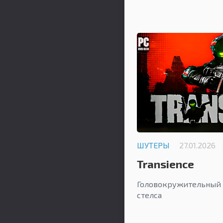
ШУТЕРЫ
27.01.2026
Transience
Головокружительный 
стелса