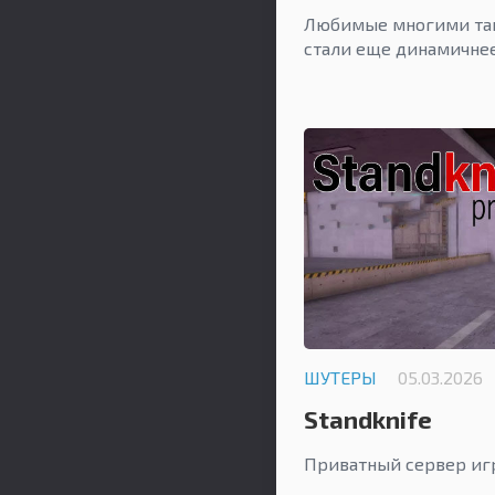
Любимые многими тан
стали еще динамичнее
ШУТЕРЫ
05.03.2026
Standknife
Приватный сервер игр