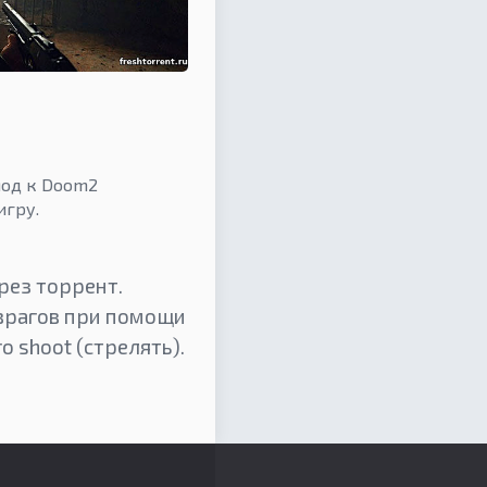
од к Doom2
игру.
рез торрент.
 врагов при помощи
 shoot (стрелять).