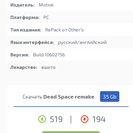
Издатель:
Motive
Платформа:
PC
Тип издания:
RePack от Other's
Язык интерфейса:
русский/английский
Версия:
Build 10602756
Лекарство:
вшито
Скачать
Dead Space remake
35 Gb
519
|
194