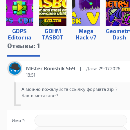
GDPS
GDHM
Mega
Geometr
Editor на
TASBOT
Hack v7
Dash
ПК
для
Texture
Отзывы: 1
Geometry
Packs
Dash
Mister Romshik 569
|
Дата: 29.07.2026 -
13:51
А можно пожалуйста ссылку формата zip ?
Как в мегахаке?
Имя *: