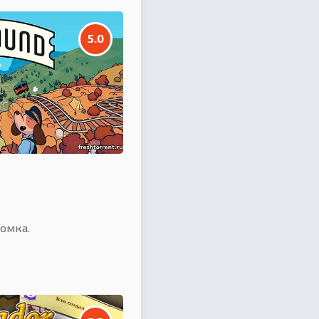
5.0
омка.