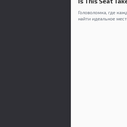
Is This Seat Tak
Головоломка, где каж
найти идеальное мест