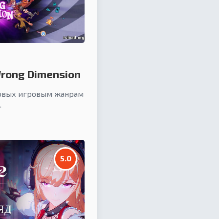
Wrong Dimension
товых игровым жанрам
.
5.0