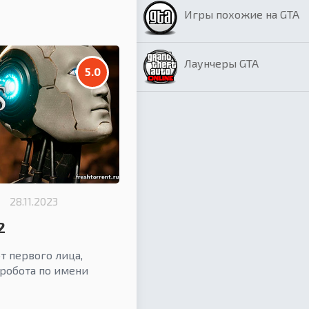
Игры похожие на GTA
Лаунчеры GTA
5.0
28.11.2023
2
т первого лица,
робота по имени