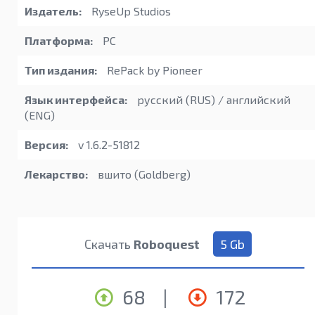
Издатель:
RyseUp Studios
Платформа:
PC
Тип издания:
RePack by Pioneer
Язык интерфейса:
русский (RUS) / английский
(ENG)
Версия:
v 1.6.2-51812
Лекарство:
вшито (Goldberg)
Скачать
Roboquest
5 Gb
68
|
172