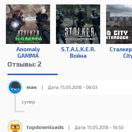
Anomaly
S.T.A.L.K.E.R.
Сталкер
GAMMA
Война
Cit
Группировок
Breakth
Отзывы: 2
мак
|
Дата: 15.05.2018 - 06:03
супер
topdownloads
|
Дата: 15.05.2018 - 16:50