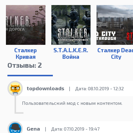
Сталкер
S.T.A.L.K.E.R.
Сталкер Dea
Кривая
Война
City
Дорога
Группировок
Breakthroug
Отзывы: 2
topdownloads
|
Дата: 08.10.2019 - 12:32
Пользовательский мод с новым контентом.
Gena
|
Дата: 07.10.2019 - 19:47