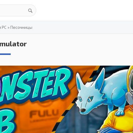
я PC
»
Песочницы
imulator