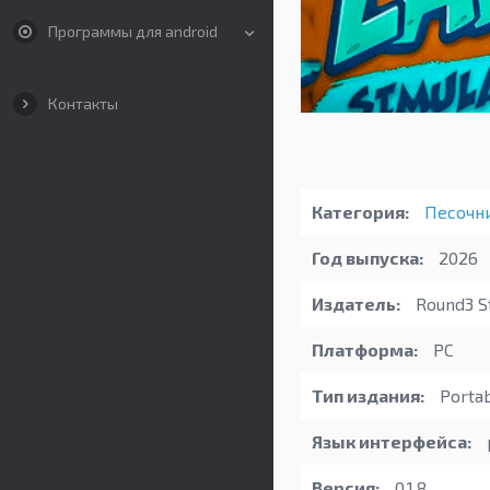
Программы для android
Контакты
Категория:
Песочн
Год выпуска:
2026
Издатель:
Round3 S
Платформа:
PC
Тип издания:
Porta
Язык интерфейса:
Версия:
0,1,8