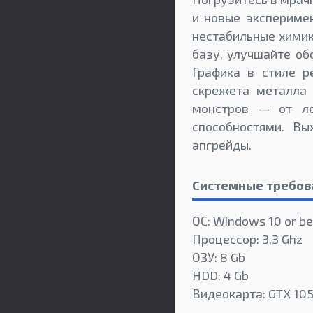
и новые эксперимен
нестабильные химик
базу, улучшайте об
Графика в стиле р
скрежета металла 
монстров — от ле
способностями. В
апгрейды.
Системные требов
ОС: Windows 10 or be
Процессор: 3,3 Ghz
ОЗУ: 8 Gb
HDD: 4 Gb
Видеокарта: GTX 10