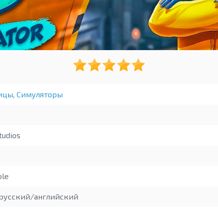
ицы
,
Симуляторы
tudios
ble
русский/английский