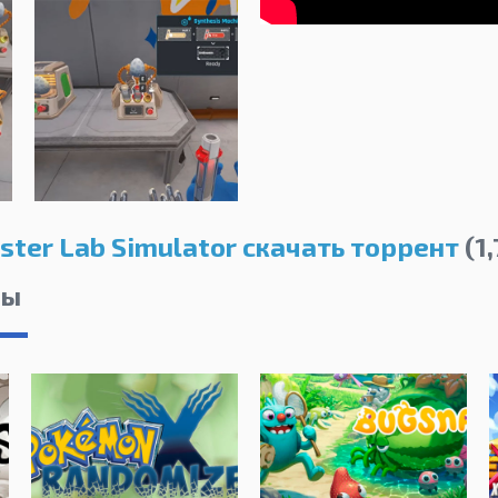
ter Lab Simulator скачать торрент
(1,
лы