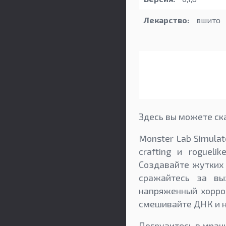
Лекарство:
вшито
Здесь вы можете ска
Monster Lab Simulat
crafting и roguel
Создавайте жутких 
сражайтесь за вы
напряженный хоррор
смешивайте ДНК и н
Погрузитесь в мрачн