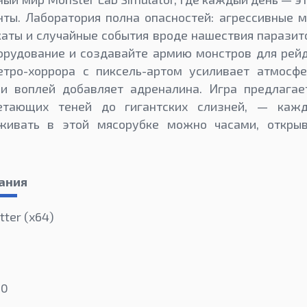
ты. Лаборатория полна опасностей: агрессивные 
аты и случайные события вроде нашествия паразит
орудование и создавайте армию монстров для рей
етро-хоррора с пиксель-артом усиливает атмосфе
и воплей добавляет адреналина. Игра предлагае
тающих теней до гигантских слизней, — каж
ыживать в этой мясорубке можно часами, откры
ания
tter (х64)
50