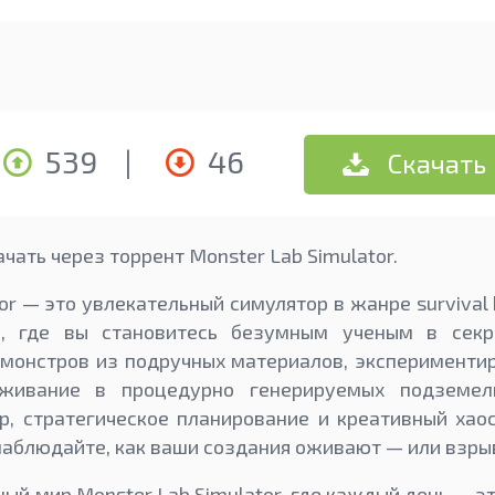
539
|
46
Скачать
чать через торрент Monster Lab Simulator.
or — это увлекательный симулятор в жанре survival
ike, где вы становитесь безумным ученым в секр
монстров из подручных материалов, эксперименти
живание в процедурно генерируемых подземель
, стратегическое планирование и креативный хаос
аблюдайте, как ваши создания оживают — или взрыв
ый мир Monster Lab Simulator, где каждый день — э