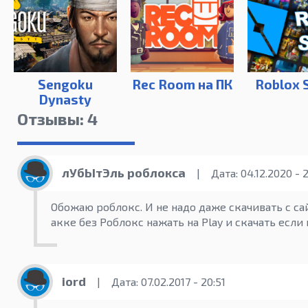
Sengoku
Rec Room на ПК
Roblox 
Dynasty
Отзывы: 4
лУбЫтЭль роблокса
|
Дата: 04.12.2020 - 2
Обожаю роблокс. И не надо даже скачивать с с
акке без Роблокс нажать на Play и скачать если 
iord
|
Дата: 07.02.2017 - 20:51