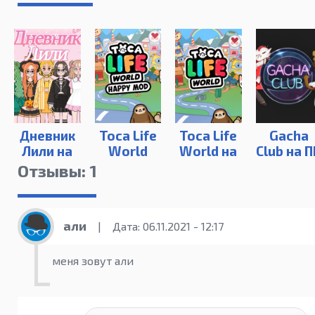
Дневник
Toca Life
Toca Life
Gacha
Лили на
World
World на
Club на П
ПК
Happy
ПК
Отзывы: 1
Mod
али
|
Дата: 06.11.2021 - 12:17
меня зовут али