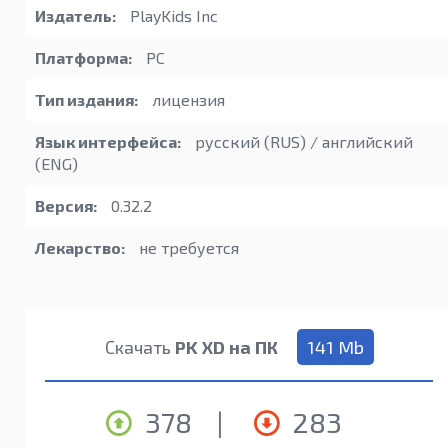
Издатель:
PlayKids Inc
Платформа:
PC
Тип издания:
лицензия
Язык интерфейса:
русский (RUS) / английский
(ENG)
Версия:
0.32.2
Лекарство:
не требуется
Скачать
PK XD на ПК
141 Mb
378
|
283