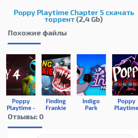
Poppy Playtime Chapter 5 скачать
торрент
(2,4 Gb)
Похожие файлы
Poppy
Finding
Indigo
Poppy
Playtime -
Frankie
Park
Playtim
Chapter 4
3
Отзывы: 0