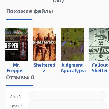
Mb)
Похожие файлы
Mr.
Sheltered
Judgment
Fallout
Prepper |
2
Apocalypse
Shelter
Repack
Survival
(PC)
Отзывы: 0
Simulation
Имя *:
Email *: