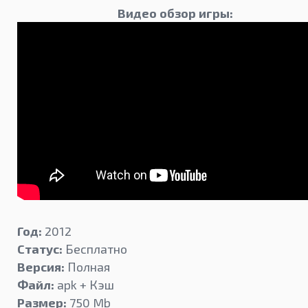
Видео обзор игры:
Год:
2012
Статус:
Бесплатно
Версия:
Полная
Файл:
apk + Кэш
Размер:
750 Mb