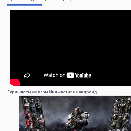
Скриншоты из игры Инджастис на андроид