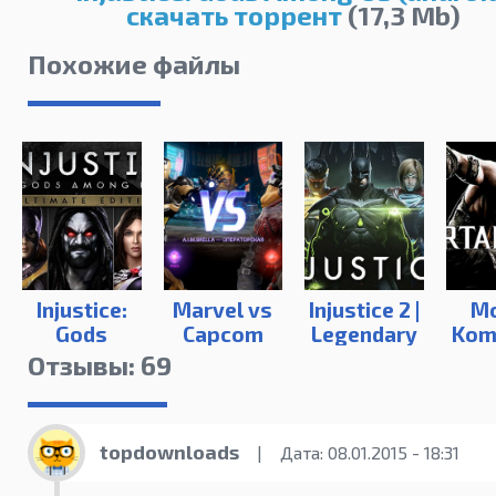
скачать торрент
(17,3 Mb)
Похожие файлы
Injustice:
Marvel vs
Injustice 2 |
Mo
Gods
Capcom
Legendary
Komb
Among Us |
Infinite
Edition
Pr
Отзывы: 69
Ultimate
Editi
Edition
topdownloads
|
Дата: 08.01.2015 - 18:31