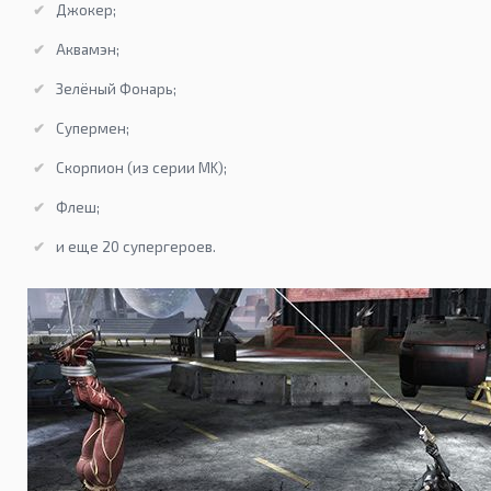
Джокер;
Аквамэн;
Зелёный Фонарь;
Супермен;
Скорпион (из серии MK);
Флеш;
и еще 20 супергероев.