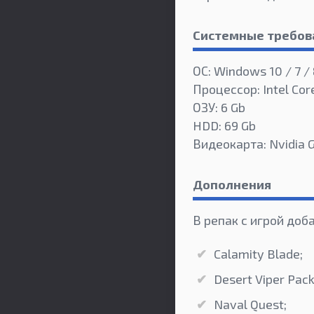
Системные требов
ОС: Windows 10 / 7 / 
Процессор: Intel Co
ОЗУ: 6 Gb
HDD: 69 Gb
Видеокарта: Nvidia 
Дополнения
В репак с игрой доб
Calamity Blade;
Desert Viper Pack
Naval Quest;