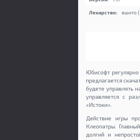
Лекарство:
вшито (
Юбисофт регулярно 
предлагается скачать
будете управлять н
управляется с раз
«Истоки».
Действие игры пр
Клеопатры. Главный
долгий и непросто