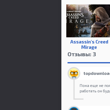
Assassin's Creed
Mirage
Отзывы: 3
topdownloa
Пока еще не по
работать он буд