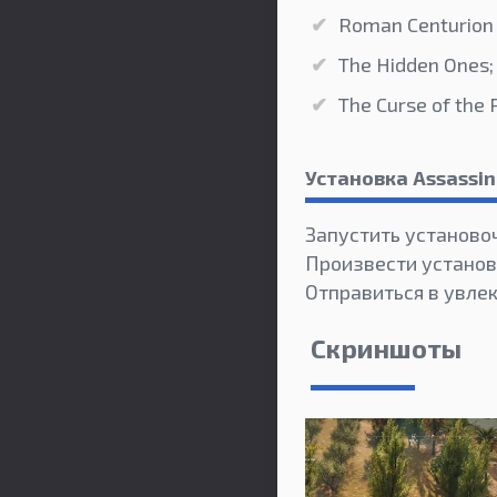
Roman Centurion 
The Hidden Ones;
The Curse of the 
Установка Assassin
Запустить установо
Произвести установ
Отправиться в увле
Скриншоты