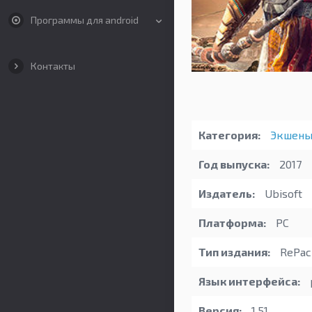
Программы для android
Контакты
Категория:
Экшен
Год выпуска:
2017
Издатель:
Ubisoft
Платформа:
PC
Тип издания:
RePack
Язык интерфейса:
Версия:
1.51