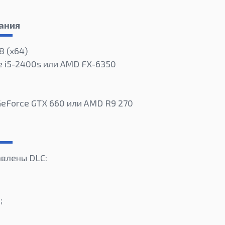
ания
8 (x64)
re i5-2400s или AMD FX-6350
GeForce GTX 660 или AMD R9 270
авлены DLC:
;