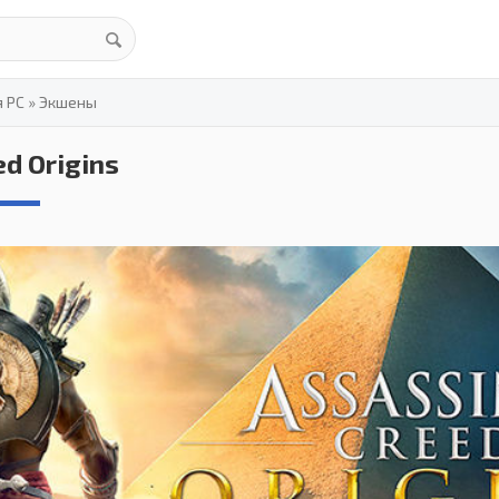
я PC
»
Экшены
ed Origins