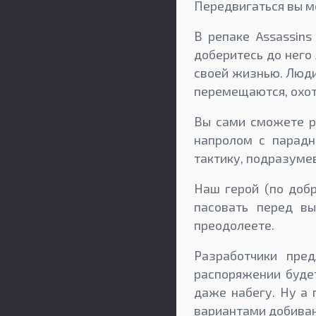
Передвигаться вы м
В репаке Assassins
доберитесь до него
своей жизнью. Люди
перемещаются, охот
Вы сами сможете ре
напролом с парадн
тактику, подразуме
Наш герой (по добр
пасовать перед в
преодолеете.
Разработчики пре
распоряжении будет
даже набегу. Ну а 
вариантами добиван