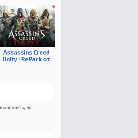
Assassins Creed
Unity | RePack от
R.G. Механики
 выложить, но