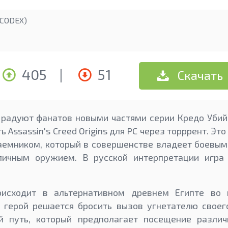
CODEX)
405
|
51
Скачать
радуют фанатов новыми частями серии Кредо Убий
 Assassin's Creed Origins для PC через торррент. Эт
аемником, который в совершенстве владеет боевым
личным оружием. В русской интерпретации игра
оисходит в альтернативном древнем Египте во 
 герой решается бросить вызов угнетателю своег
й путь, который предполагает посещение различ