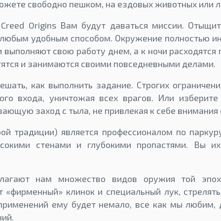
ожете свободно пешком, на ездовых животных или л
 Creed Origins Вам будут даваться миссии. Отыщи
 любым удобным способом. Окружение полностью и
 выполняют свою работу днем, а к ночи расходятся
ятся и занимаются своими повседневными делами.
шать, как выполнить задание. Строгих ограничен
ого входа, уничтожая всех врагов. Или изберите
вающую заход с тыла, не привлекая к себе внимания 
ой традиции) является профессионалом по паркур
ысокими стенами и глубокими пропастями. Вы их
длагают нам множество видов оружия той эпо
 «фирменный» клинок и специальный лук, стрелят
применений ему будет немало, все как мы любим,
ий.