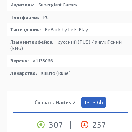
Издатель:
Supergiant Games
Платформа:
PC
Тип издания:
RePack by Lets Play
Язык интерфейса:
русский (RUS) / английский
(ENG)
Версия:
v 1.133066
Лекарство:
вшито (Rune)
Скачать
Hades 2
13,13 Gb
307
|
257