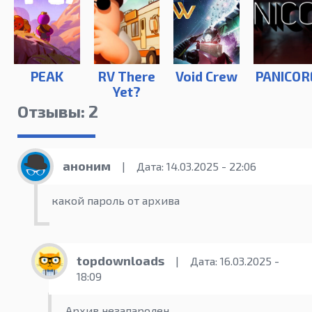
PEAK
RV There
Void Crew
PANICOR
Yet?
Отзывы: 2
аноним
|
Дата: 14.03.2025 - 22:06
какой пароль от архива
topdownloads
|
Дата: 16.03.2025 -
18:09
Архив незапаролен...