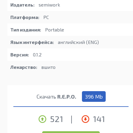
Издатель:
semiwork
Платформа:
PC
Тип издания:
Portable
Язык интерфейса:
английский (ENG)
Версия:
0.1.2
Лекарство:
вшито
Скачать
R.E.P.O.
396 Mb
521
|
141