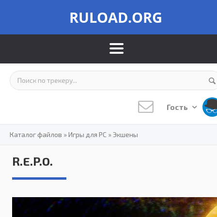
RULOAD.ORG
Гость
Каталог файлов
»
Игры для PC
»
Экшены
R.E.P.O.