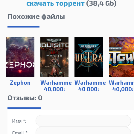
скачать торрент
(38,4 Gb)
Похожие файлы
Zephon
Warhammer
Warhammer
Warham
40,000:
40 000:
40,000:
Inquisitor
Rogue
Boltgun
Отзывы: 0
– Martyr
Trader
Имя *:
Email *: