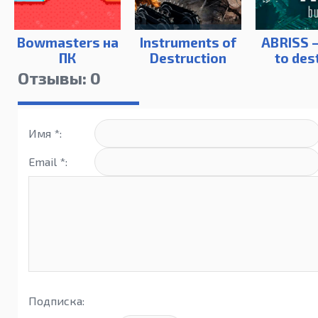
Bowmasters на
Instruments of
ABRISS —
ПК
Destruction
to des
Отзывы: 0
Имя *:
Email *:
Подписка: