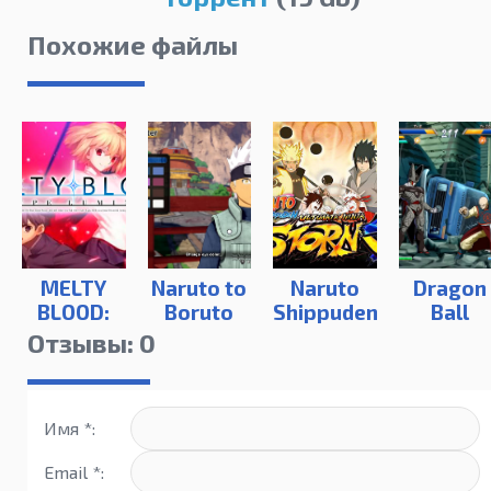
Похожие файлы
MELTY
Naruto to
Naruto
Dragon
BLOOD:
Boruto
Shippuden
Ball
TYPE
Shinobi
Ultimate
Fighter
Отзывы: 0
LUMINA
Striker
Ninja
Ultimat
Storm 4 |
Edition
Deluxe
Имя *:
Edition
Email *: