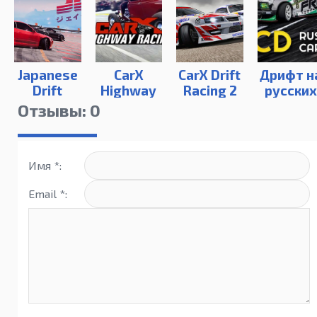
Japanese
CarX
CarX Drift
Дрифт н
Drift
Highway
Racing 2
русских
Master
Racing на
на ПК
машина
Отзывы: 0
ПК
Имя *:
Email *: