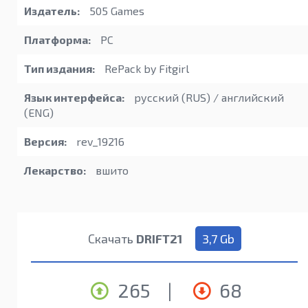
Издатель:
505 Games
Платформа:
PC
Тип издания:
RePack by Fitgirl
Язык интерфейса:
русский (RUS) / английский
(ENG)
Версия:
rev_19216
Лекарство:
вшито
Скачать
DRIFT21
3,7 Gb
265
|
68