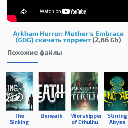
Arkham Horror: Mother's Embrace
(GOG) скачать торрент
(2,86 Gb)
Похожие файлы
The
Beneath
Worshippers
Stirring
Sinking
of Cthulhu
Abyss