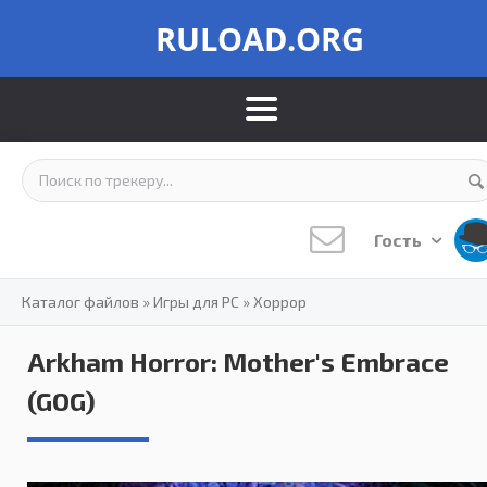
RULOAD.ORG
Гость
Каталог файлов
»
Игры для PC
»
Хоррор
Arkham Horror: Mother's Embrace
(GOG)