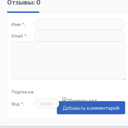
City |
Отзывы: 0
Deluxe
Edition
Имя *:
Email *:
Подписка:
Код *: