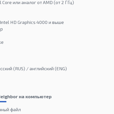
l Core или аналог от AMD (от 2 ГГц)
Intel HD Graphics 4000 и выше
ор
ke
сский (RUS) / английский (ENG)
 Neighbor на компьютер
чный файл