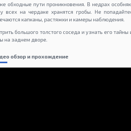
кже обходные пути проникновения. В недрах особняк
 у всех на чердаке хранятся гробы. Не попадайте
речаются капканы, растяжки и камеры наблюдения.
трить большого толстого соседа и узнать его тайны 
ы на заднем дворе.
видео обзор и прохождение