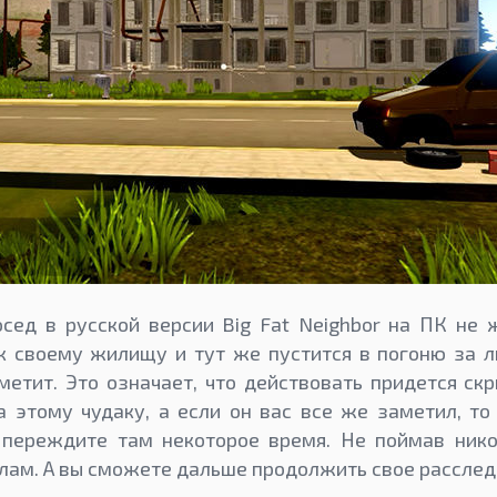
осед в русской версии Big Fat Neighbor на ПК не
 к своему жилищу и тут же пустится в погоню за
аметит. Это означает, что действовать придется скр
а этому чудаку, а если он вас все же заметил, т
 переждите там некоторое время. Не поймав никог
елам. А вы сможете дальше продолжить свое расслед