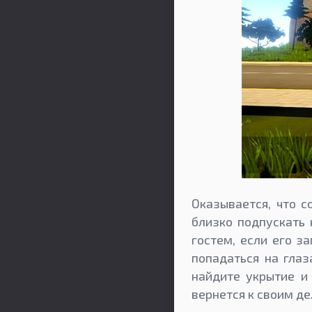
Оказывается, что с
близко подпускать
гостем, если его з
попадаться на глаз
найдите укрытие и
вернется к своим д