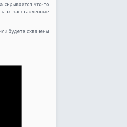
а скрывается что-то
сь в расставленные
или будете схвачены