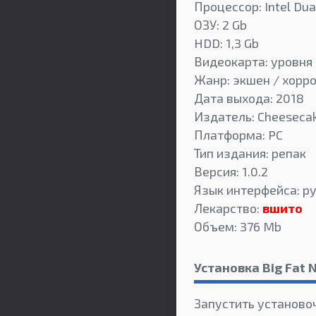
Процессор: Intel Dua
ОЗУ: 2 Gb
HDD: 1,3 Gb
Видеокарта: уровня 
Жанр: экшен / хорр
Дата выхода: 2018
Издатель: Cheeseca
Платформа: PC
Тип издания: репак
Версия: 1.0.2
Язык интерфейса: ру
Лекарство:
вшито
Объем: 376 Mb
Установка Big Fat
Запустить установо