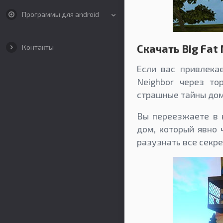
Программы для android
Скачать Big Fat
Контакты
Если вас привлека
Neighbor через то
страшные тайны дом
Вы переезжаете в 
дом, который явно 
разузнать все секре