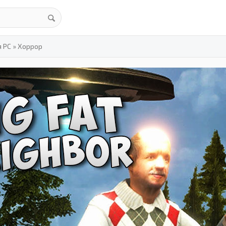
я PC
»
Хоррор