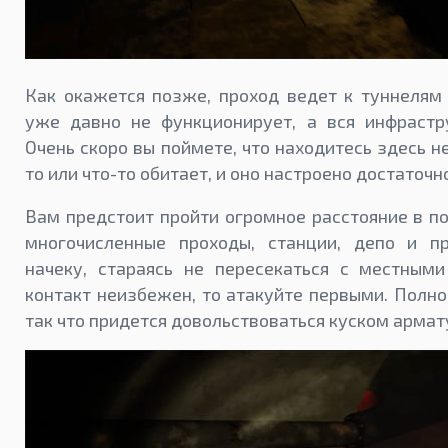
Как окажется позже, проход ведет к туннелям
уже давно не функционирует, а вся инфрастр
Очень скоро вы поймете, что находитесь здесь н
то или что-то обитает, и оно настроено достаточ
Вам предстоит пройти огромное расстояние в п
многочисленные проходы, станции, депо и п
начеку, стараясь не пересекаться с местным
контакт неизбежен, то атакуйте первыми. Полно
так что придется довольствоваться куском армат