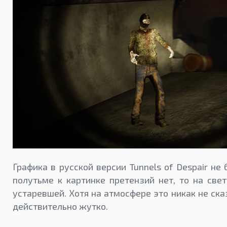
Графика в русской версии Tunnels of Despair не
полутьме к картинке претензий нет, то на све
устаревшей. Хотя на атмосфере это никак не ск
действительно жутко.