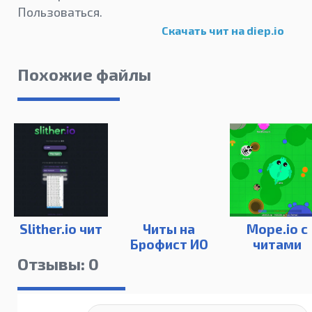
Пользоваться.
Скачать чит на diep.io
Похожие файлы
Slither.io чит
Читы на
Mope.io с
Брофист ИО
читами
Отзывы: 0