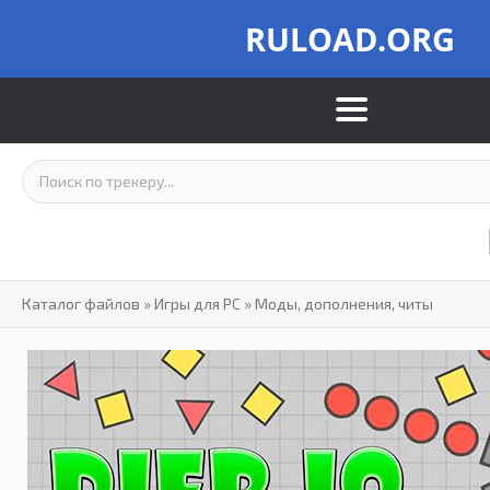
RULOAD.ORG
Каталог файлов
»
Игры для PC
»
Моды, дополнения, читы