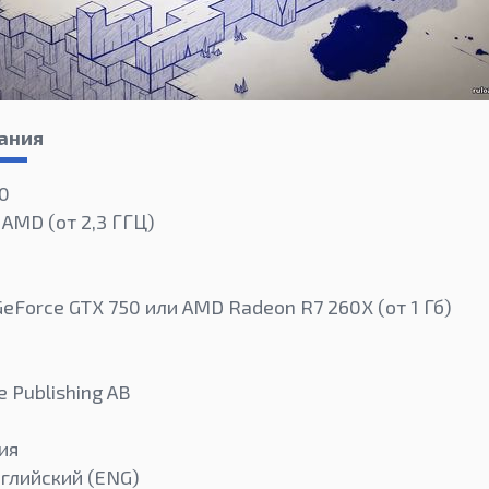
ания
10
 AMD (от 2,3 ГГЦ)
GeForce GTX 750 или AMD Radeon R7 260X (от 1 Гб)
 Publishing AB
ия
нглийский (ENG)