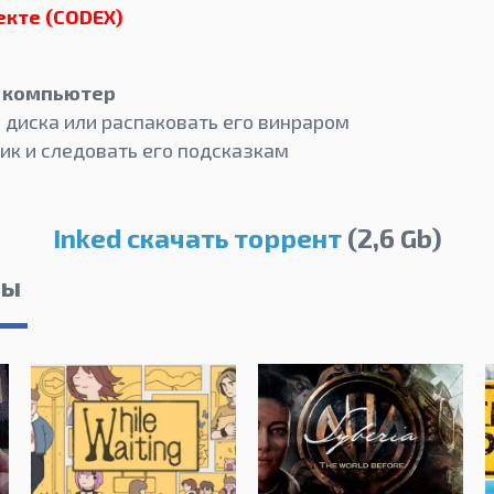
екте (CODEX)
а компьютер
 диска или распаковать его винраром
ик и следовать его подсказкам
Inked скачать торрент
(2,6 Gb)
лы