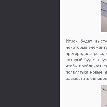
Игрок будет выст
некоторые элементы
прегородила река, 
который будет слу
чтобы приближаться
появляться новые 
разместить одновре