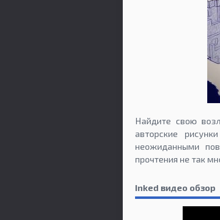
Найдите свою возл
авторские рисунк
неожиданными пов
прочтения не так мн
Inked видео обзор