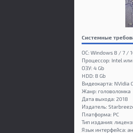
Системные требов
ОС: Windows 8 / 7 / 
Процессор: Intel или
ОЗУ: 4 Gb
HDD: 8 Gb
Видеокарта: NVidia 
Жанр: головоломка
Дата выхода: 2018
Издатель: Starbreeze
Платформа: PC
Тип издания: лиценз
Язык интерфейса: а