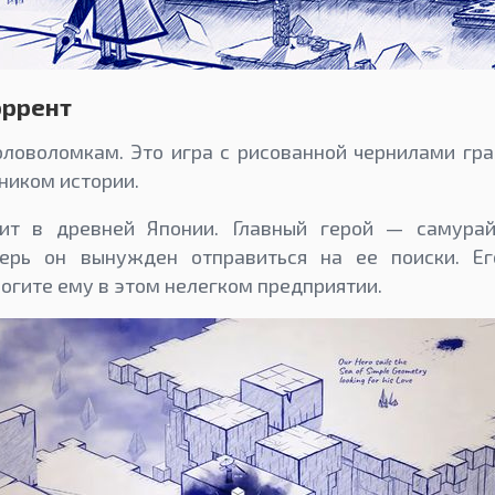
оррент
головоломкам. Это игра с рисованной чернилами гра
ником истории.
дит в древней Японии. Главный герой — самурай
перь он вынужден отправиться на ее поиски. Е
огите ему в этом нелегком предприятии.