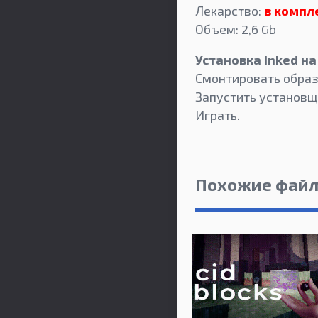
Лекарство:
в компл
Объем: 2,6 Gb
Установка Inked н
Смонтировать образ
Запустить установщ
Играть.
Похожие фай