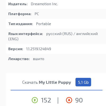
Издатель:
Dreamotion Inc.
Платформа:
PC
Тип издания:
Portable
Язык интерфейса:
русский (RUS) / английский
(ENG)
Версия:
1.1.2519.124849
Лекарство:
вшито
Скачать
My Little Puppy
5,1 Gb
152
|
90