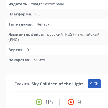
Издатель:
thatgamecompany
Платформа:
PC
Тип издания:
RePack
Язык интерфейса:
русский (RUS) / английский
(ENG)
Версия:
0.1
Лекарство:
вшито
Скачать
Sky Children of the Light
9 Gb
85
|
9