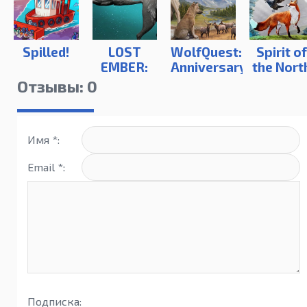
Spilled!
LOST
WolfQuest:
Spirit of
EMBER:
Anniversary
the Nort
Rekindled
Edition
2
Отзывы: 0
Edition
Имя *:
Email *:
Подписка: