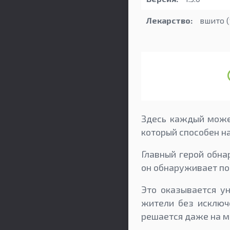
Лекарство:
вшито 
Здесь каждый может
который способен на
Главный герой обна
он обнаруживает пор
Это оказывается ун
жители без исключе
решается даже на м