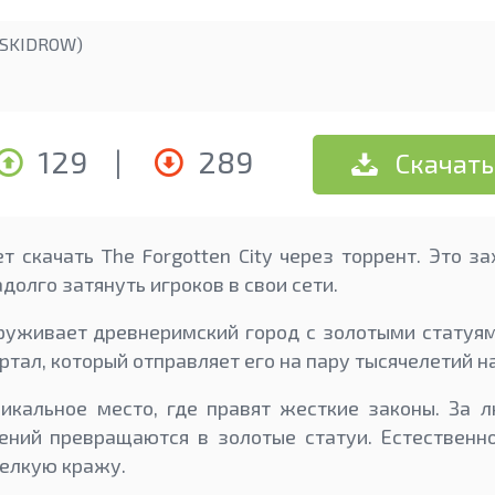
(SKIDROW)
129
|
289
Скачать
 скачать The Forgotten City через торрент. Это з
долго затянуть игроков в свои сети.
руживает древнеримский город с золотыми статуя
тал, который отправляет его на пару тысячелетий на
икальное место, где правят жесткие законы. За 
ний превращаются в золотые статуи. Естественно
елкую кражу.