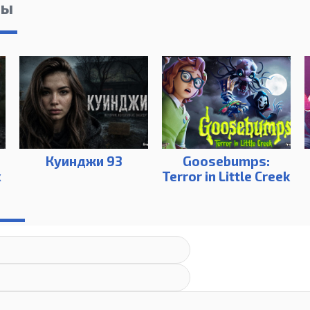
лы
Куинджи 93
Goosebumps:
x
Terror in Little Creek