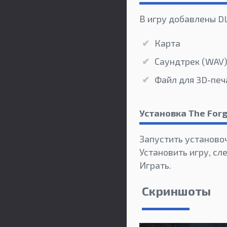
В игру добавлены DL
Карта
Саундтрек (WAV
Файл для 3D-печ
Установка The Forg
Запустить установо
Установить игру, сл
Играть.
Скриншоты