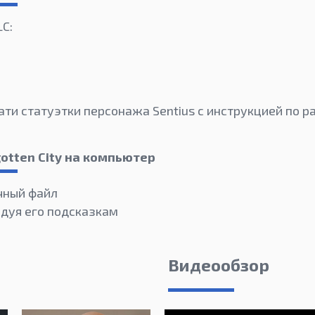
C:
)
ати статуэтки персонажа Sentius с инструкцией по р
otten City на компьютер
чный файл
едуя его подсказкам
Видеообзор