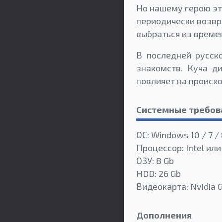
Но нашему герою эта
периодически возвра
выбраться из времен
В последней русск
знакомств. Куча д
повлияет на происхо
Системные требов
ОС: Windows 10 / 7 / 
Процессор: Intel ил
ОЗУ: 8 Gb
HDD: 26 Gb
Видеокарта: Nvidia 
Дополнения