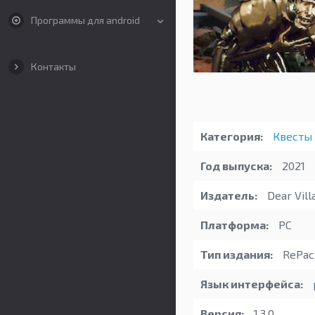
Программы для android
Контакты
Категория:
Квесты
Год выпуска:
2021
Издатель:
Dear Vill
Платформа:
PC
Тип издания:
RePack
Язык интерфейса:
Версия:
1.3.0