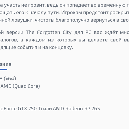
 участь не грозит, ведь он попадает во временную 
щать его к началу пути. Игрокам предстоит раскрыт
ной ловушки, чистоты благополучно вернуться в сво
ой версии The Forgotten City для PC вас ждёт мн
иалогов, в каждом из которых вы делаете свой в
дящие события и на концовку.
ания
8 (x64)
и AMD (Quad Core)
GeForce GTX 750 Ti или AMD Radeon R7 265