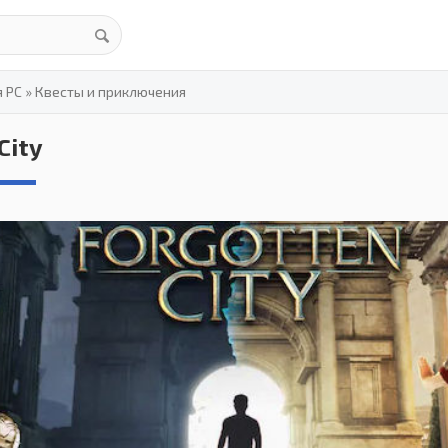
я PC
»
Квесты и приключения
City