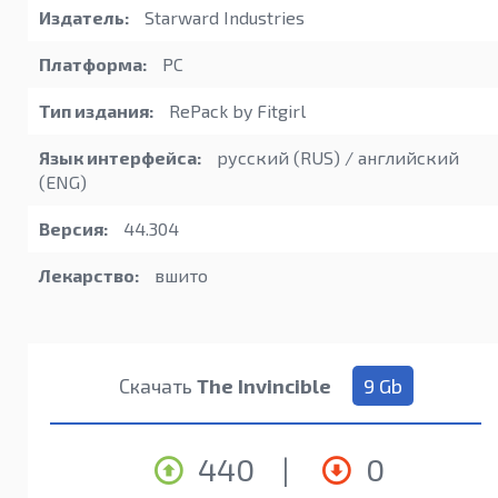
Издатель:
Starward Industries
Платформа:
PC
Тип издания:
RePack by Fitgirl
Язык интерфейса:
русский (RUS) / английский
(ENG)
Версия:
44.304
Лекарство:
вшито
Скачать
The Invincible
9 Gb
440
|
0