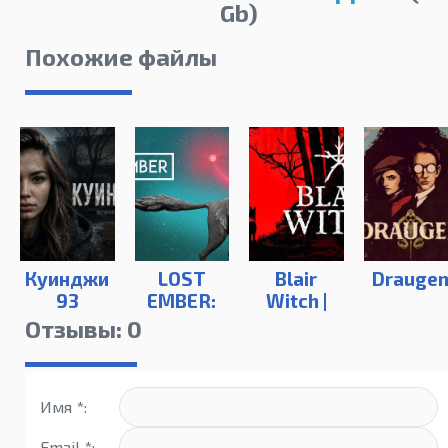
Gb)
Похожие файлы
Куинджи
LOST
Blair
Drauge
93
EMBER:
Witch |
Rekindled
Repack
Отзывы: 0
Edition
Имя *:
Email *: