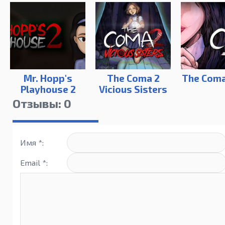
Mr. Hopp's
The Coma 2
The Coma
Playhouse 2
Vicious Sisters
Отзывы: 0
Имя *:
Email *: