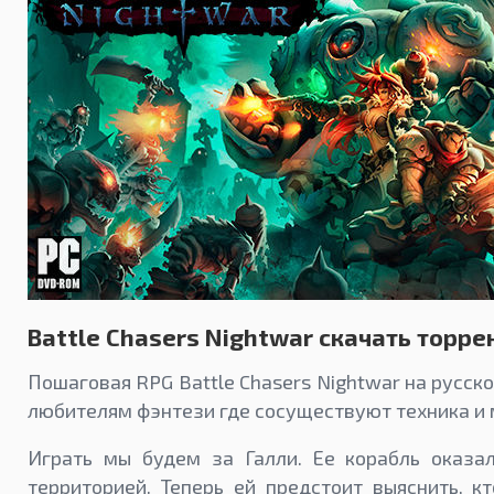
Battle Chasers Nightwar скачать торре
Пошаговая RPG Battle Chasers Nightwar на русск
любителям фэнтези где сосуществуют техника и 
Играть мы будем за Галли. Ее корабль оказа
территорией. Теперь ей предстоит выяснить, к