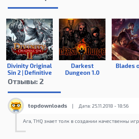
Divinity Original
Darkest
Blades o
Sin 2 | Definitive
Dungeon 1.0
Edition
build 24839
Отзывы: 2
topdownloads
|
Дата: 25.11.2018 - 18:56
Ага, THQ знает толк в создании качественны игр