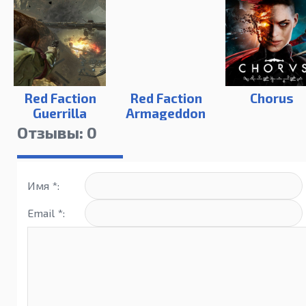
Red Faction
Red Faction
Chorus
Guerrilla
Armageddon
Steam Edition
Отзывы: 0
Имя *:
Email *: