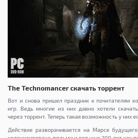
The Technomancer скачать торрент
Вот и снова пришел праздник к почитателям к
игр. Ведь многие из них давно хотели скачат
через торрент. Теперь такая возможность у них ес
Действие разворачивается на Марсе будущего
колонизирована людьми и вот уже 200 лет как п