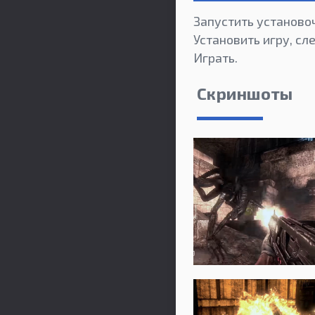
Запустить установо
Установить игру, сл
Играть.
Скриншоты