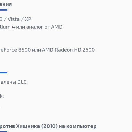
ания
8 / Vista / XP
ntium 4 или аналог от AMD
 GeForce 8500 или AMD Radeon HD 2600
авлены DLC:
k;
.
ротив Хищника (2010) на компьютер