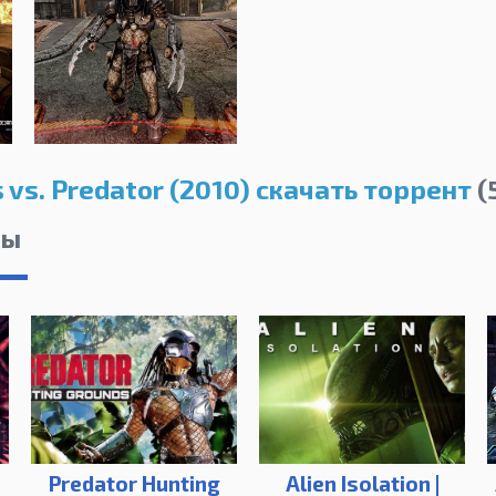
s vs. Predator (2010) скачать торрент
(
лы
Predator Hunting
Alien Isolation |