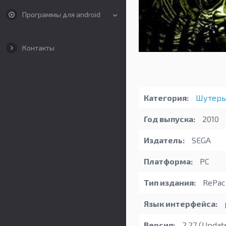
Программы для android
Контакты
Категория:
Шутер
Год выпуска:
2010
Издатель:
SEGA
Платформа:
PC
Тип издания:
RePack
Язык интерфейса:
Версия:
2.27 (Updat