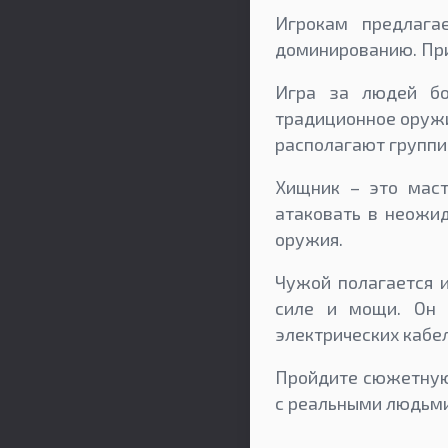
Игрокам предлага
доминированию. При 
Игра за людей бо
традиционное оружи
располагают группи
Хищник – это мас
атаковать в неожи
оружия.
Чужой полагается и
силе и мощи. Он 
электрических кабе
Пройдите сюжетную 
с реальными людьми