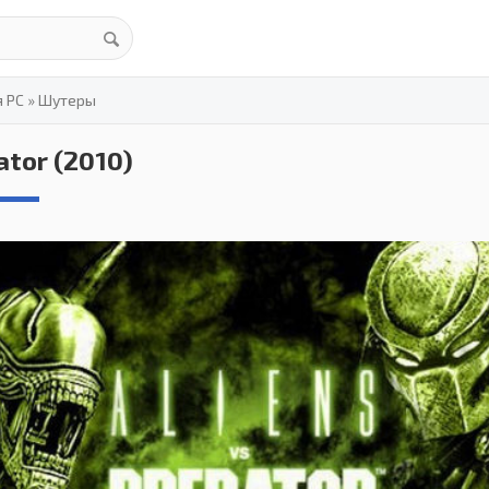
я PC
»
Шутеры
ator (2010)