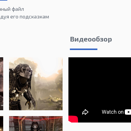
чный файл
едуя его подсказкам
Видеообзор