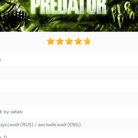
ы
 by xatab
русский (RUS) / английский (ENG)
e 7)