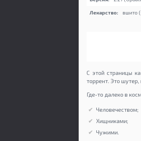
Лекарство:
вшито (
С этой страницы к
торрент. Это шутер,
Где-то далеко в ко
Человечеством;
Хищниками;
Чужими.