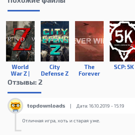
World
City
The
SCP: 5K
War Z |
Defense Z
Forever
RePack
Winter
Отзывы: 2
от xatab
topdownloads
|
Дата: 16.10.2019 - 15:19
Отличная игра, хоть и старая уже.