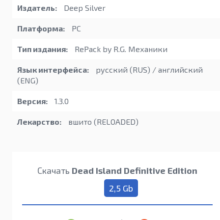
Издатель:
Deep Silver
Платформа:
PC
Тип издания:
RePack by R.G. Механики
Язык интерфейса:
русский (RUS) / английский
(ENG)
Версия:
1.3.0
Лекарство:
вшито (RELOADED)
Скачать
Dead Island Definitive Edition
2,5 Gb