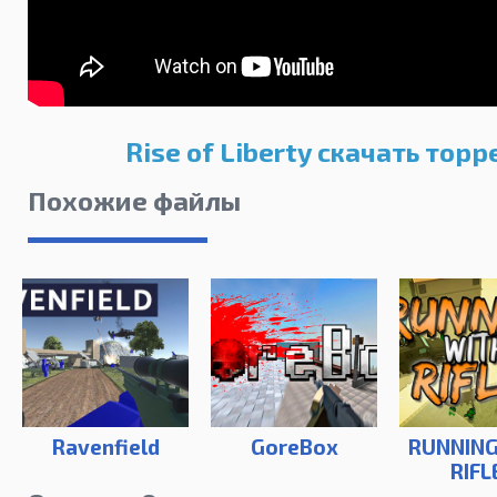
Rise of Liberty скачать торр
Похожие файлы
Ravenfield
GoreBox
RUNNING
RIFL