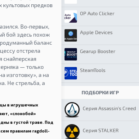
их культовых предков
OP Auto Clicker
азился. Во-первых,
Apple Devices
ый бой здесь похож
 продуманный баланс
оцессу отстрела
Gearup Booster
я снайперская
верняка — только
SteamTools
а изготовку», а на
а. Не стрельба, а
ПОДБОРКИ ИГР
йцы в игрушечных
Серия Assassin’s Creed
ают, «слонобой»
дны в густой траве. Под
Серия STALKER
сем правилам ragdoll-