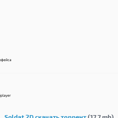
ерфейса
iplayer
Soldat 2D скачать торрент
(17.7 mb)