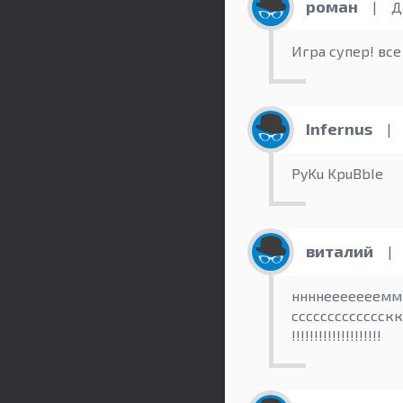
роман
|
Да
Игра супер! все
Infernus
|
PyKu KpuBbIe
виталий
|
ннннееееееемм
ссссссссссссскк
!!!!!!!!!!!!!!!!!!!!