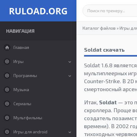
RULOAD.ORG
Каталог файлов
»
Игры дл
НАВИГАЦИЯ
Главная
Soldat скачать
Игры
Soldat 1.6.8 являет
мультиплеерных игр!
Программы
Counter-Strike. В 2
смертоносный арсен
Музыка
Итак,
Soldat
— это п
Сериалы
скроллера. Проще вс
создатель позаимст
Мультфильмы
времени). В 2002 г
Игры для android
тихоходных червяков