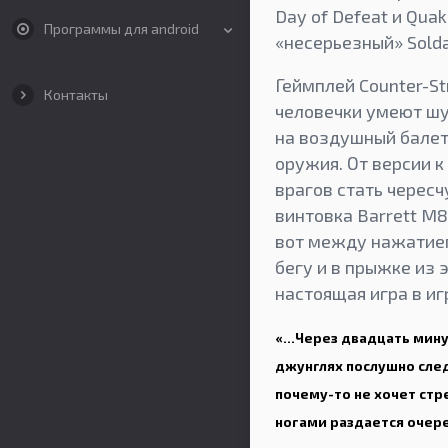
Day of Defeat и Qua
Программы для android
«несерьезный» Sold
Геймплей Counter-St
Контакты
человечки умеют шус
на воздушный балет.
оружия. От версии к
врагов стать черес
винтовка Barrett M8
вот между нажатием 
бегу и в прыжке из 
настоящая игра в иг
«…Через двадцать минут
джунглях послушно след
почему-то не хочет стр
ногами раздается очере