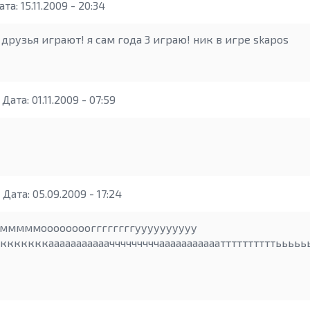
та: 15.11.2009 - 20:34
 друзья играют! я сам года 3 играю! ник в игре skapos
Дата: 01.11.2009 - 07:59
Дата: 05.09.2009 - 17:24
мммммооооооооггггггггуууууууууу
кккккккааааааааааачччччччччаааааааааааттттттттттььььььь!!