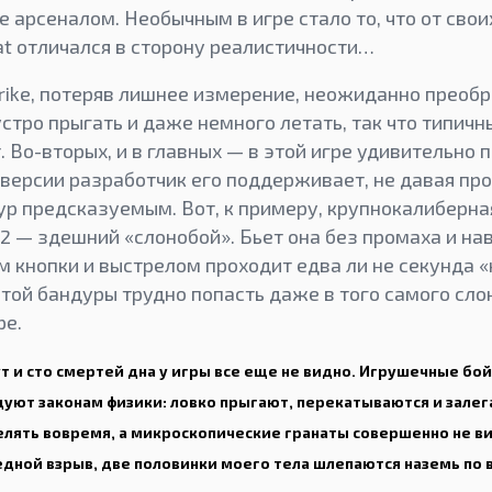
ke арсеналом. Необычным в игре стало то, что от сво
at отличался в сторону реалистичности…
rike, потеряв лишнее измерение, неожиданно преобр
тро прыгать и даже немного летать, так что типичн
 Во-вторых, и в главных — в этой игре удивительно
 версии разработчик его поддерживает, не давая пр
чур предсказуемым. Вот, к примеру, крупнокалиберна
2 — здешний «слонобой». Бьет она без промаха и на
кнопки и выстрелом проходит едва ли не секунда «н
этой бандуры трудно попасть даже в того самого слон
ре.
 и сто смертей дна у игры все еще не видно. Игрушечные бо
уют законам физики: ловко прыгают, перекатываются и залег
елять вовремя, а микроскопические гранаты совершенно не ви
дной взрыв, две половинки моего тела шлепаются наземь по в