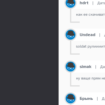
hdrt
|
Дата:
как ее скачиват
Undead
|
Д
soldat рулиииит
simak
|
Дат
ну ваще прям н
Брынь
|
Да