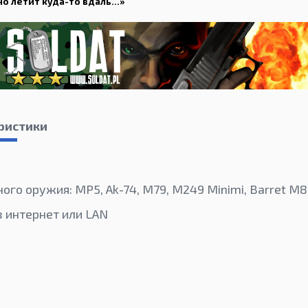
но летит куда-то вдаль…»
ристики
а
ого оружия: MP5, Ak-74, M79, M249 Minimi, Barret M8
з интернет или LAN