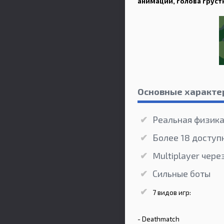
анимации, голова груст
Основные характе
Реальная физик
Более 18 доступн
Multiplayer чере
Сильные боты
7 видов игр:
- Deathmatch