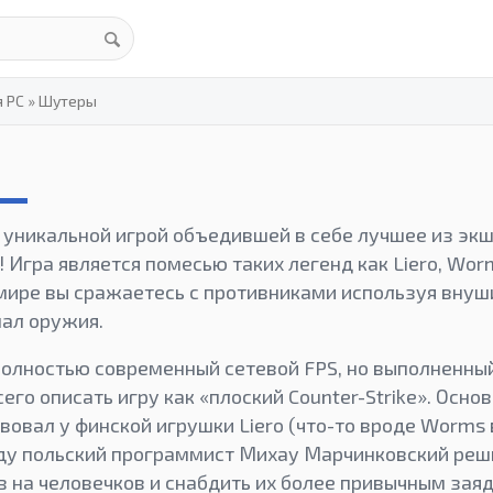
я PC
»
Шутеры
ся уникальной игрой объедившей в себе лучшее из эк
 Игра является помесью таких легенд как Liero, Wor
D мире вы сражаетесь с противниками используя вну
ал оружия.
олностью современный сетевой FPS, но выполненны
его описать игру как «плоский Counter-Strike». Осно
вовал у финской игрушки Liero (что-то вроде Worms
оду польский программист Михау Марчинковский реш
 на человечков и снабдить их более привычным заяд