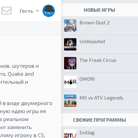
НОВЫЕ ИГРЫ
Гость
Brown Dust 2
Undisputed
The Freak Circus
шнов, шутеров и
ms, Quake and
OMORI
шительный и
MX vs ATV Legends
й в виде двумерного
вную идею игры ее
 в реальном
СВЕЖИЕ ПРОГРАММЫ
ил заменить
Exitlag
лому игроку в CS,