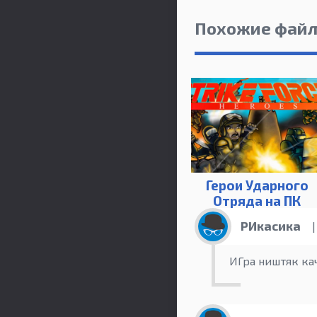
Похожие фай
Герои Ударного
Отряда на ПК
РИкасика
|
ИГра ништяк ка