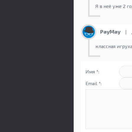
Я в неё уже 2 го
PayMay
|
классная игрух
Имя *:
Email *: