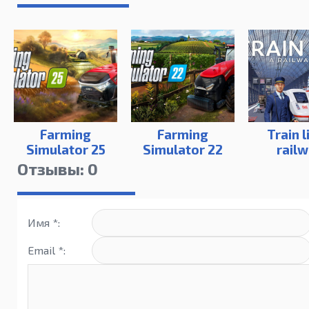
Farming
Farming
Train l
Simulator 25
Simulator 22
rail
simul
Отзывы: 0
Имя *:
Email *: