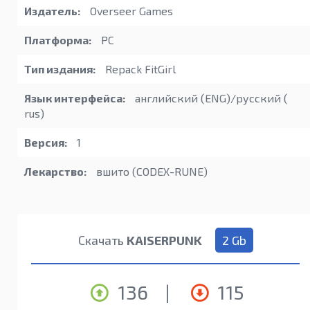
Издатель:
Overseer Games
Платформа:
PC
Тип издания:
Repack FitGirl
Язык интерфейса:
английский (ENG)/русский (
rus)
Версия:
1
Лекарство:
вшито (CODEX-RUNE)
Скачать
KAISERPUNK
2 Gb
136
|
115