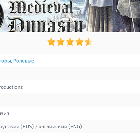
торы
,
Ролевые
roductions
зия
русский (RUS) / английский (ENG)