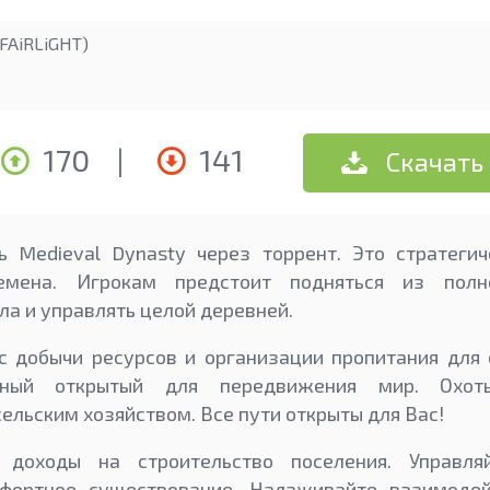
FAiRLiGHT)
170
|
141
Скачать
ь Medieval Dynasty через торрент. Это стратеги
ремена. Игрокам предстоит подняться из пол
ла и управлять целой деревней.
с добычи ресурсов и организации пропитания для 
мный открытый для передвижения мир. Охотьт
ельским хозяйством. Все пути открыты для Вас!
 доходы на строительство поселения. Управля
мфортное существование. Налаживайте взаимодей