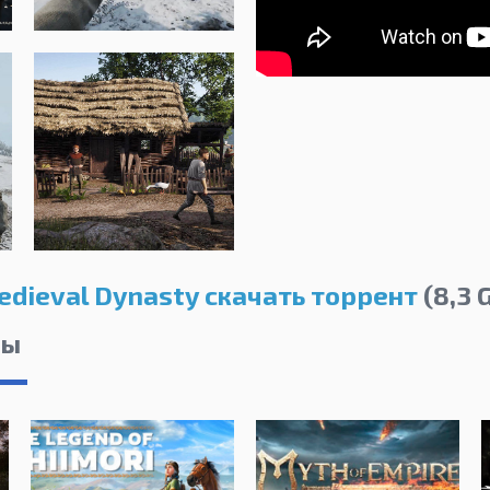
dieval Dynasty скачать торрент
(8,3 
лы