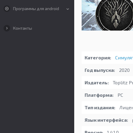
Программы для android
Контакты
Категория:
Симуля
Год выпуска:
2020
Издатель:
Toplitz P
Платформа:
PC
Тип издания:
Лицен
Язык интерфейса:
Версия:
1.4.1.0