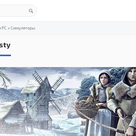
я PC
»
Симуляторы
sty