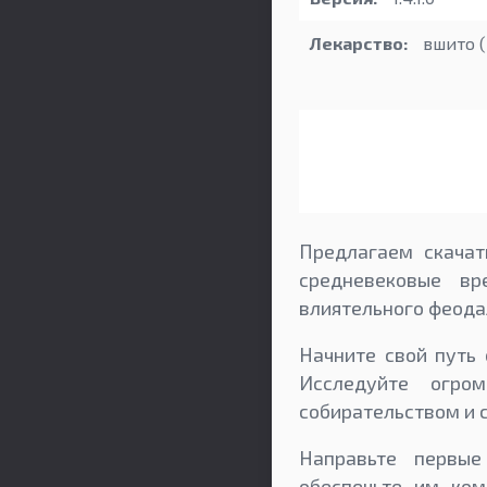
Лекарство:
вшито (
Предлагаем скачат
средневековые в
влиятельного феода
Начните свой путь 
Исследуйте огро
собирательством и с
Направьте первые
обеспечьте им ко