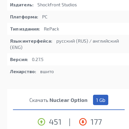
Издатель:
Shockfront Studios
Платформа:
PC
Тип издания:
RePack
Язык интерфейса:
русский (RUS) / английский
(ENG)
Версия:
0.27.5
Лекарство:
вшито
Скачать
Nuclear Option
1 Gb
451
|
177