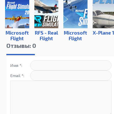
Microsoft
RFS - Real
Microsoft
X-Plane 
Flight
Flight
Flight
Simulator
Simulator
Simulator
Отзывы: 0
2024
на ПК
(2020)
Имя *:
Email *: